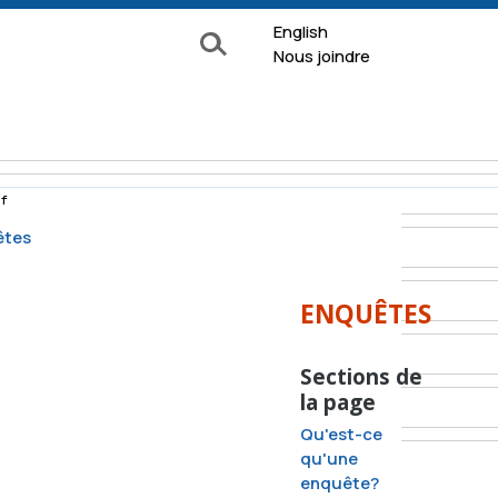
English
Rechercher
Nous joindre
f
êtes
e surveillance
Formulaires
ENQUÊTES
Documentation
Sections de
 de
la page
À propos
ion
Qu'est-ce
La Commission
nquête
qu'une
enquête?
Nos services
ns