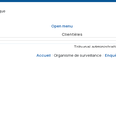
ique
Open menu
Clientèles
Tribunal administrati
Accueil
Organisme de surveillance
Enqu
Organisme d
Enquêtes
Vérifications
Quel formulaire
Planification
remplir
annuelle des
Rapports
Déposer un recours
activités de
vérificat
surveillance
Demande
Résumés d'e
d'enquête
Décisio