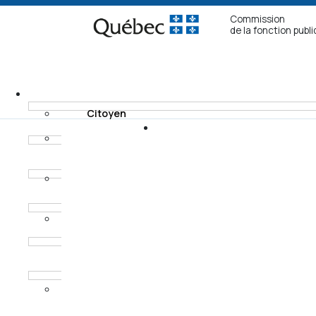
Commission
de la fonction publ
Citoyen
Fonctionnaire non
Recours
syndiqué
Modes de
Fonctionnaire
règlement
syndiqué
Horaires des
Procureur aux
audiences
poursuites
criminelles et
pénales
Ancien
fonctionnaire non