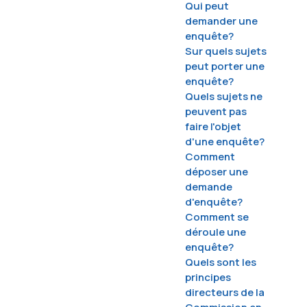
Qui peut
Mission, vision et
demander une
ements
valeurs
enquête?
eil du
Sur quels sujets
Mandats
peut porter une
Organigramme
enquête?
n de
Quels sujets ne
PDF)
Présidence
peuvent pas
gique
Historique de la
faire l'objet
Commission
d'une enquête?
Comment
nuels
Certification
déposer une
Employeur
ts
demande
remarquable
ns le
d'enquête?
une
Comment se
Carrière
cès et
déroule une
ur le
enquête?
Quels sont les
principes
ments
directeurs de la