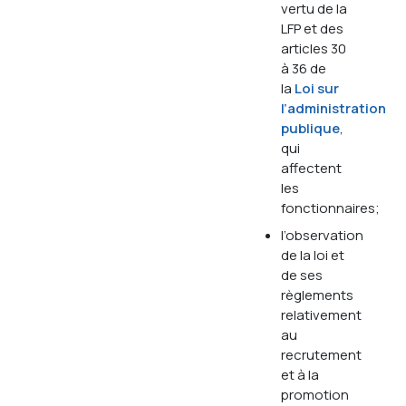
vertu de la
LFP et des
articles 30
à 36 de
la
Loi sur
l’administration
publique
,
qui
affectent
les
fonctionnaires;
l’observation
de la loi et
de ses
règlements
relativement
au
recrutement
et à la
promotion