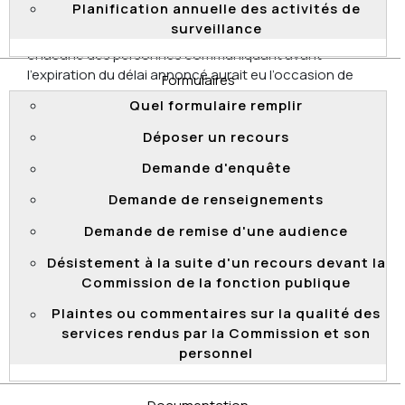
Planification annuelle des activités de
message ne précisait pas de délai pour rappeler le
surveillance
CSPQ, alors que cela aurait dû être le cas. Ainsi,
chacune des personnes communiquant avant
l’expiration du délai annoncé aurait eu l’occasion de
Formulaires
faire valoir sa candidature et non seulement les cinq
Quel formulaire remplir
premières à avoir exprimé leur intérêt pour l’emploi.
Déposer un recours
Par souci de transparence, la Commission a
recommandé au CSPQ d’informer les candidats d’une
Demande d'enquête
façon plus précise sur les emplois à pourvoir lorsqu’un
Demande de renseignements
message est laissé sur une boîte vocale. Elle a
également recommandé au CSPQ, dans un souci
Demande de remise d'une audience
d’équité envers les candidats et d’égalité d’accès aux
Désistement à la suite d'un recours devant la
emplois, de fixer un délai afin de leur permettre de
Commission de la fonction publique
manifester leur intérêt.
Plaintes ou commentaires sur la qualité des
Le CSPQ a appliqué les deux recommandations de la
services rendus par la Commission et son
Commission.
personnel
Haut de page