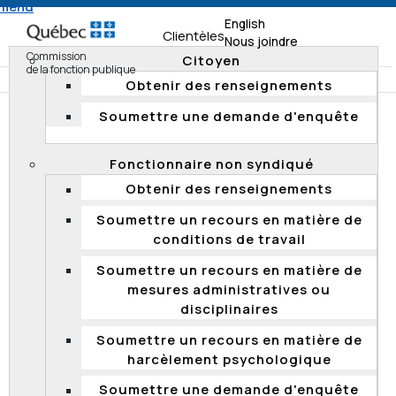
 menu
English
Clientèles
Nous joindre
Commission
Citoyen
de la fonction publique
Obtenir des renseignements
Soumettre une demande d'enquête
Accueil
Documentation
Résumés d'enquête
Dossiers d'intérêt publiés dans les rapports annuels
Fonctionnaire non syndiqué
de 2009 à 2014
Obtenir des renseignements
Dossiers d’intérêt 2012-2013
Soumettre un recours en matière de
conditions de travail
DOSSIERS D’INTÉRÊT PUBLIÉS
Soumettre un recours en matière de
DANS LE RAPPORT ANNUEL 2012-
mesures administratives ou
2013
disciplinaires
Soumettre un recours en matière de
Enquête concernant le service de référence de
harcèlement psychologique
candidatures du Centre de services partagés
du Québec
Soumettre une demande d'enquête