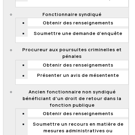
Enquête relative à la participation d’une
personne présentant une déficience auditive à
Fonctionnaire syndiqué
une entrevue de sélection
Obtenir des renseignements
Enquêtes concernant des emplois
occasionnels d’une durée inférieure à onze
Soumettre une demande d'enquête
semaines
Renouvellement d’un contrat et embauche
Procureur aux poursuites criminelles et
d'une étudiante par le ministère du
pénales
Développement durable, de l’Environnement et
Obtenir des renseignements
des Parcs
Présenter un avis de mésentente
Enquête concernant la constitution d’une
réserve de candidatures au recrutement au
ministère de la Sécurité publique
Ancien fonctionnaire non syndiqué
bénéficiant d'un droit de retour dans la
Enquête concernant un contrat de services
fonction publique
assimilable à un contrat de travail au ministère
de l’Agriculture, des Pêcheries et de
Obtenir des renseignements
l’Alimentation du Québec
Soumettre un recours en matière de
Enquête concernant l’attribution d’une prime
mesures administratives ou