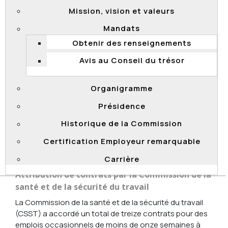
de onze semaines accordés à une personne. Ces
Mission, vision et valeurs
renouvellements sont non conformes à la Directive et
vont à l’encontre de l’égalité d’accès aux emplois. En
Mandats
effet, la personne a ainsi occupé un emploi
Obtenir des renseignements
occasionnel pendant plus de dix mois sans être inscrite
sur une liste de déclaration d’aptitudes.
Avis au Conseil du trésor
La Commission a recommandé au MAPAQ de prendre
des mesures pour informer le personnel visé des
Organigramme
conditions d’embauche particulières en ce qui a trait
Présidence
aux emplois occasionnels d’une durée inférieure à
onze semaines qui sont prévues dans la Directive. Le
Historique de la Commission
MAPAQ a ainsi sensibilisé ses gestionnaires à
Certification Employeur remarquable
l’application et au respect de ces conditions et en
effectuera un suivi plus serré.
Carrière
Attribution de contrats par la Commission de la
santé et de la sécurité du travail
La Commission de la santé et de la sécurité du travail
(CSST) a accordé un total de treize contrats pour des
emplois occasionnels de moins de onze semaines à