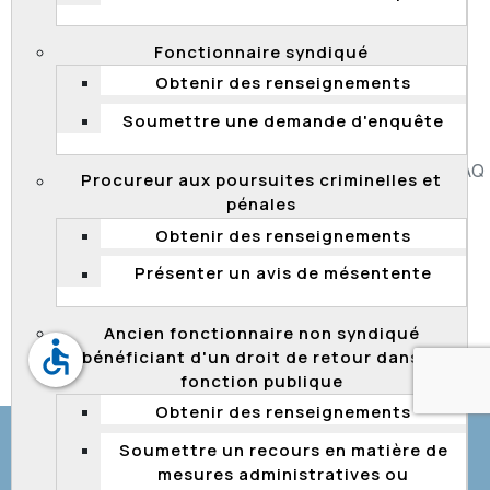
enquêtes?
Consultez la page
enquêtes
ou communiquez avec le
Fonctionnaire syndiqué
service de renseignements de la Commission au 418
643-1425 ou sans frais au 1 800 432-0432.
Obtenir des renseignements
Soumettre une demande d'enquête
Accessibilité
Plan du site
Diffusion de l'information
FAQ
Procureur aux poursuites criminelles et
Liens utiles
Carrière
Politique de confidentialité
pénales
Obtenir des renseignements
Présenter un avis de mésentente
Ancien fonctionnaire non syndiqué
accessible
bénéficiant d'un droit de retour dans la
© Gouvernement du Québec, 2026
fonction publique
Obtenir des renseignements
Soumettre un recours en matière de
mesures administratives ou