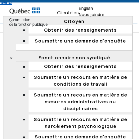
 menu
English
Clientèles
Nous joindre
Commission
Citoyen
de la fonction publique
Obtenir des renseignements
Soumettre une demande d'enquête
Accueil
Clientèles
Association reconnue par l’employeur
Fonctionnaire non syndiqué
Soumettre une demande d'enquête
Obtenir des renseignements
Soumettre un recours en matière de
SOUMETTRE UNE DEMANDE
conditions de travail
D'ENQUÊTE
Soumettre un recours en matière de
mesures administratives ou
disciplinaires
Pour soumettre une demande
d'enquête, remplissez le
formulaire
.
Soumettre un recours en matière de
harcèlement psychologique
Vous avez des questions concernant les
Soumettre une demande d'enquête