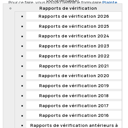
Documentation
Pour ce faire, vous pouvez remplir le formulaire
Plainte
Rapports de vérification
de harcèlement psychologique
ou formuler votre
demande par écrit, laquelle devra contenir les
Rapports de vérification 2026
renseignements suivants :
Rapports de vérification 2025
Vos nom, adresse, courrier électronique,
Rapports de vérification 2024
numéros de téléphone, classe d'emplois, statut
d'emploi et ministère ou organisme dont vous
Rapports de vérification 2023
relevez;
Rapports de vérification 2022
Les nom, adresse, courrier électronique et
numéros de téléphone de votre représentant, s'il
Rapports de vérification 2021
y a lieu;
Rapports de vérification 2020
La date de la dernière manifestation d'une
Rapports de vérification 2019
conduite de harcèlement psychologique;
Un exposé des faits, des prétentions et des
Rapports de vérification 2018
conclusions recherchées.
Rapports de vérification 2017
Les règles de procédure applicables sont celles
Rapports de vérification 2016
présentées dans le
Règlement sur la preuve et la
procédure de la Commission de la fonction publique
Rapports de vérification antérieurs à