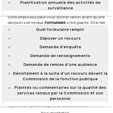
Planification annuelle des activités de
Que se passe-t-il si votre employeur
surveillance
vous donne raison?
Votre employeur peut vous donner raison avant qu’une
Formulaires
décision soit rendue concernant votre plainte. S’il le fait
et qu’il vous invite à vous désister après avoir
Quel formulaire remplir
acquiescé totalement à votre plainte, assurez-vous
Déposer un recours
d’en obtenir la confirmation écrite par une personne
autorisée et d'en informer par écrit la Commission
Demande d'enquête
avant de produire un désistement.
Demande de renseignements
L'acquiescement total à votre plainte entraîne la
Demande de remise d'une audience
fermeture de votre dossier sans autre avis ni délai.
Désistement à la suite d'un recours devant la
Haut de page
Commission de la fonction publique
Comment s’exerce le recours?
Plaintes ou commentaires sur la qualité des
services rendus par la Commission et son
Vous disposez d’un délai de
2 ans
après la dernière
personnel
manifestation de harcèlement psychologique pour
déposer une plainte auprès de la Commission.