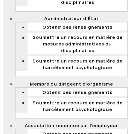
disciplinaires
milieu de travail exempt de harcèlement
psychologique.
Administrateur d'État
L’obligation pour l’employeur de prendre les
moyens raisonnables afin de prévenir le
Obtenir des renseignements
harcèlement psychologique et de le faire cesser
Soumettre un recours en matière de
lorsqu’il survient.
mesures administratives ou
disciplinaires
Haut de page
Soumettre un recours en matière de
Qu’est-ce que le harcèlement
harcèlement psychologique
psychologique au travail?
Le harcèlement psychologique est une conduite
Membre ou dirigeant d'organisme
vexatoire se manifestant par des comportements, des
Obtenir des renseignements
paroles, des actes ou des gestes répétés, qui sont
hostiles ou non désirés. Une telle conduite porte
Soumettre un recours en matière de
atteinte à la dignité ou à l’intégrité psychologique du
harcèlement psychologique
salarié et entraîne, pour celui-ci, un milieu de travail
hostile et malsain.
Association reconnue par l’employeur
Les gestes à caractère sexuel sont considérés comme