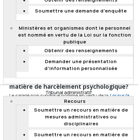
Obtenir des renseignements
faisant partie des conduites vexatoires incluses dans
Soumettre une demande d'enquête
la définition du harcèlement psychologique.
Une seule conduite peut constituer du harcèlement
Ministères et organismes dont le personnel
psychologique si elle porte atteinte à l’intégrité
est nommé en vertu de la Loi sur la fonction
psychologique ou physique du salarié et si elle produit
publique
un effet pernicieux.
Obtenir des renseignements
Haut de page
Demander une présentation
d'information personnalisée
Qui peut déposer un recours à la
Commission de la fonction publique en
matière de harcèlement psychologique?
Tribunal administratif
Le salarié non syndiqué nommé en vertu de la
Loi sur la
Recours
fonction publique
, l’administrateur d’État, le membre
et le dirigeant d’organisme, le procureur aux poursuites
Soumettre un recours en matière de
criminelles et pénales.
mesures administratives ou
disciplinaires
Haut de page
Soumettre un recours en matière de