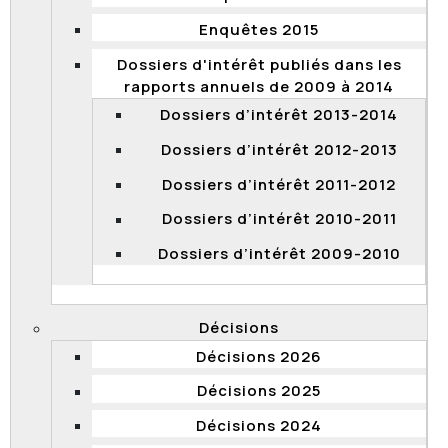
un avocat. Vous pouvez néanmoins exercer votre
Enquêtes 2015
recours
en assurant vous-même la défense de vos
droits
.
Dossiers d'intérêt publiés dans les
rapports annuels de 2009 à 2014
Haut de page
Dossiers d’intérêt 2013-2014
Quand votre plainte sera-t-elle
Dossiers d’intérêt 2012-2013
entendue?
Dossiers d’intérêt 2011-2012
De façon générale, les plaintes sont entendues dans
Dossiers d’intérêt 2010-2011
l’ordre de leur date de réception. Vous serez convoqué
par le greffe du tribunal de la Commission à une
Dossiers d’intérêt 2009-2010
audience fixée dans les mois suivants.
Haut de page
Décisions
Décisions 2026
Décisions 2025
Décisions 2024