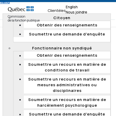
 menu
English
Clientèles
Nous joindre
Commission
Citoyen
de la fonction publique
Obtenir des renseignements
Soumettre une demande d'enquête
Accueil
Clientèles
Administrateur d'État
Soumettre un recours en matière de harcèlement
Fonctionnaire non syndiqué
psychologique
Obtenir des renseignements
Soumettre un recours en matière de
SOUMETTRE UN RECOURS EN
conditions de travail
MATIÈRE DE HARCÈLEMENT
Soumettre un recours en matière de
PSYCHOLOGIQUE
mesures administratives ou
disciplinaires
(art. 81.20 de la
Loi sur les normes du travail
)
Soumettre un recours en matière de
Quels sont les droits et obligations en matière
harcèlement psychologique
de harcèlement psychologique?
Soumettre une demande d'enquête