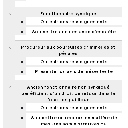
Qu’est-ce que le harcèlement psychologique
au travail?
Fonctionnaire syndiqué
Qui peut déposer un recours à la Commission
de la fonction publique en matière de
Obtenir des renseignements
harcèlement psychologique?
Soumettre une demande d'enquête
Que faire si vous doutez de la pertinence de
votre plainte, ou si vous changez d’idée?
Procureur aux poursuites criminelles et
Que se passe-t-il si votre employeur vous
pénales
donne raison?
Obtenir des renseignements
Comment s’exerce le recours?
Présenter un avis de mésentente
Est-ce que les renseignements fournis sont
confidentiels?
Ancien fonctionnaire non syndiqué
Comment assurer la défense de vos droits?
bénéficiant d'un droit de retour dans la
Quand votre plainte sera-t-elle entendue?
fonction publique
Obtenir des renseignements
Quels sont les droits et obligations en
matière de harcèlement psychologique?
Soumettre un recours en matière de
mesures administratives ou
Le droit pour tous les salariés de bénéficier d’un