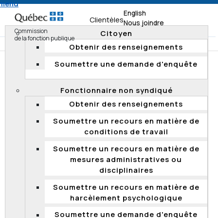
 menu
English
Clientèles
Nous joindre
Commission
Citoyen
de la fonction publique
Obtenir des renseignements
Soumettre une demande d'enquête
Accueil
FAQ
Fonctionnaire non syndiqué
FOIRE AUX QUESTIONS
Obtenir des renseignements
Soumettre un recours en matière de
LA COMMISSION DE LA FONCTION PUBLIQUE
conditions de travail
Qu’est-ce que la Commission de la fonction
Soumettre un recours en matière de
publique?
mesures administratives ou
disciplinaires
CLIENTÈLES
Soumettre un recours en matière de
harcèlement psychologique
À qui s’adressent principalement les services
Soumettre une demande d'enquête
de la Commission de la fonction publique?