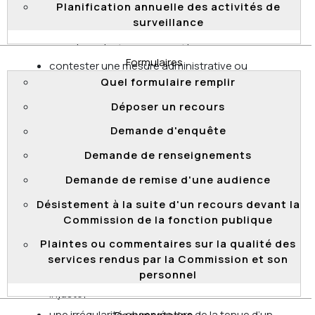
Planification annuelle des activités de
de retour dans la fonction publique
peuvent
surveillance
s’adresser directement au tribunal de la Commission de
la fonction publique, selon le cas, pour :
Formulaires
contester une mesure administrative ou
disciplinaire;
Quel formulaire remplir
déposer une plainte de harcèlement
Déposer un recours
psychologique;
Demande d'enquête
faire respecter leurs conditions de travail.
Demande de renseignements
La Commission offre également à ses clientèles un
Demande de remise d'une audience
service de renseignements pouvant répondre aux
questions relatives à leurs droits et leurs recours dans
Désistement à la suite d'un recours devant la
les domaines relevant de sa compétence.
Commission de la fonction publique
Elle peut aussi faire une
enquête
en matière de gestion
Plaintes ou commentaires sur la qualité des
des ressources humaines sur :
services rendus par la Commission et son
personnel
une décision jugée partiale, inéquitable ou
injuste;
une irrégularité observée lors de la tenue d’un