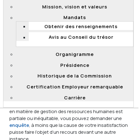
moins d’avoir atteint 12 mois de service ou d’occuper
Mission, vision et valeurs
un emploi cyclique ou saisonnier.
Mandats
Haut de page
Obtenir des renseignements
Je suis un fonctionnaire syndiqué. Est-ce
Avis au Conseil du trésor
que je peux m’adresser à la Commission
de la fonction publique?
Organigramme
Oui. Par exemple, si vous avez posé votre candidature
Présidence
à un processus de sélection en vue de la promotion et
que vous estimez que la procédure ne respecte pas la
Historique de la Commission
Loi sur la fonction publique
et ses règlements, vous
pouvez soumettre une
demande d’enquête
.
Certification Employeur remarquable
Carrière
En outre, si vous estimez qu’une décision rendue par
un ministère ou un organisme de la fonction publique
en matière de gestion des ressources humaines est
partiale ou inéquitable, vous pouvez demander une
enquête
, à moins que la cause de votre insatisfaction
puisse faire l’objet d’un recours devant une autre
instance.