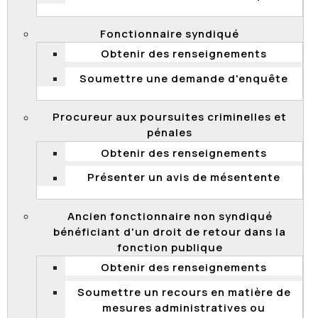
Comme citoyenne ou citoyen, est-ce que je
peux m’adresser à la Commission de la fonction
Fonctionnaire syndiqué
publique?
Obtenir des renseignements
Je suis fonctionnaire non syndiqué et j’occupe
Soumettre une demande d'enquête
un emploi occasionnel. Puis-je m’adresser à la
Commission de la fonction publique?
Procureur aux poursuites criminelles et
Je suis un fonctionnaire syndiqué. Est-ce que
pénales
je peux m’adresser à la Commission
de la fonction publique?
Obtenir des renseignements
Qu’est-ce qu’un fonctionnaire?
Présenter un avis de mésentente
Qu’est-ce qu’un administrateur d’État?
Qu’est-ce qu’un membre ou un dirigeant
Ancien fonctionnaire non syndiqué
d’organisme?
bénéficiant d'un droit de retour dans la
fonction publique
Obtenir des renseignements
ORGANISME DE SURVEILLANCE – VÉRIFICATIONS ET
ENQUÊTES
Soumettre un recours en matière de
mesures administratives ou
Qu’entendez-vous par « organisme de