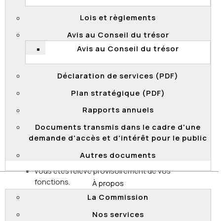
visionnez la
capsule Web
.
Lois et règlements
Haut de page
Avis au Conseil du trésor
Je suis fonctionnaire non syndiqué et
Avis au Conseil du trésor
j’occupe un emploi occasionnel. Puis-je
m’adresser à la Commission de la
Déclaration de services (PDF)
fonction publique?
Plan stratégique (PDF)
Si vous êtes un fonctionnaire occasionnel
non
syndiqué
et que avez été nommé en vertu de la
Loi sur
Rapports annuels
la
fonction
publique
, vous pouvez déposer un recours
Documents transmis dans le cadre d'une
à la Commission de la fonction dans l'un ou l'autre
demande d'accès et d'intérêt pour le public
des cas suivants :
Autres documents
vous faites l’objet d’une mesure disciplinaire;
vous êtes relevé provisoirement de vos
fonctions.
À propos
La Commission
Toutefois, pour soumettre ce recours, la durée de
votre engagement ne doit pas être inférieure à un an, à
Nos services