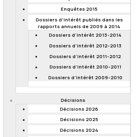
Les activités de surveillance de la Commission
permettent de s’assurer que les décisions des
Enquêtes 2015
ministères ou des organismes respectent bien les lois
Dossiers d'intérêt publiés dans les
et les règlements en matière de gestion des
rapports annuels de 2009 à 2014
ressources humaines.
Dossiers d’intérêt 2013-2014
Si ce n’est pas le cas, la Commission émet des
Dossiers d’intérêt 2012-2013
recommandations pour inciter les ministères ou les
organismes à se conformer au cadre normatif.
Dossiers d’intérêt 2011-2012
Haut de page
Dossiers d’intérêt 2010-2011
Dossiers d’intérêt 2009-2010
Les rapports de vérification et
d’enquête de la Commission sont-ils
accessibles au public?
Décisions
Les rapports de vérification et les rapports d’enquête
Décisions 2026
fondée réalisés par la Commission sont diffusés dans
son site Web.
Décisions 2025
Haut de page
Décisions 2024