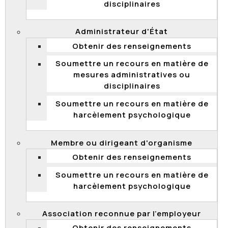
disciplinaires
surveillance »?
Les rapports de vérification ou d’enquête de la
Administrateur d'État
Commission sont-ils accessibles au public?
Obtenir des renseignements
Dans quelles situations puis-je demander une
enquête?
Soumettre un recours en matière de
mesures administratives ou
TRIBUNAL ADMINISTRATIF – RECOURS
disciplinaires
La Commission peut-elle me donner des
Soumettre un recours en matière de
conseils juridiques ou m’aider à me préparer
harcèlement psychologique
en vue d’une médiation ou d’une audience?
Si mon employeur me propose la médiation à
Membre ou dirigeant d'organisme
l’interne, suis-je obligé de collaborer ou dois-je
Obtenir des renseignements
attendre la médiation offerte par la
Commission?
Soumettre un recours en matière de
Qu'est-ce qu'un moyen préliminaire?
harcèlement psychologique
Qu'est-ce qu'un désistement?
Association reconnue par l’employeur
Qu’est-ce que la Commission de la