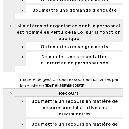
Obtenir des renseignements
fonction publique?
Soumettre une demande d'enquête
La Commission de la fonction publique est un
organisme neutre et indépendant qui a pour mission de
Ministères et organismes dont le personnel
favoriser :
est nommé en vertu de la Loi sur la fonction
l'égalité d'accès de toutes les citoyennes et de
publique
tous les citoyens à la fonction publique
Obtenir des renseignements
québécoise;
Demander une présentation
la compétence des personnes recrutées et
d'information personnalisée
promues;
l'impartialité et l'équité des décisions prises en
matière de gestion des ressources humaines par
Tribunal administratif
les ministères et les organismes.
Recours
Pour mener à bien sa mission, elle agit à la fois comme
Soumettre un recours en matière de
tribunal administratif
et
organisme de surveillance
.
mesures administratives ou
Ses membres étant nommés par l’Assemblée nationale,
disciplinaires
elle est neutre et impartiale; elle n’a pas de parti pris ni
pour le fonctionnaire, ni pour l’employeur, ni pour les
Soumettre un recours en matière de
instances gouvernementales.