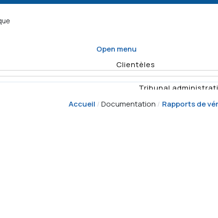
ique
Open menu
Clientèles
Tribunal administrati
Accueil
Documentation
Rapports de vér
Organisme d
Enquêtes
Vérifications
Quel formulaire
Planification
remplir
annuelle des
Rapports
Déposer un recours
activités de
vérificat
surveillance
Demande
Résumés d'e
d'enquête
Décisio