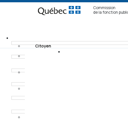
Commission
de la fonction publ
Citoyen
Fonctionnaire non
Recours
syndiqué
Modes de
Fonctionnaire
règlement
syndiqué
Horaires des
Procureur aux
audiences
poursuites
criminelles et
pénales
Ancien
fonctionnaire non