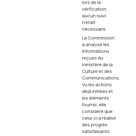
lors de la
vérification,
aucun suivi
n’était
nécessaire.
La Commission
a analysé les
informations
reçues du
ministère de la
Culture et des
Communications.
Vu les actions
déjà initiées et
les éléments
fournis, elle
considère que
celui-ci a réalisé
des progrès
satisfaisants