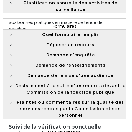
Planification annuelle des activités de
S’assurer de la tenue, à l’avenir, de la documentation à
surveillance
l’appui du processus de désignation et de l’inscription
de l’information complète et exacte, conformément
aux bonnes pratiques en matière de tenue de
Formulaires
dossiers.
Quel formulaire remplir
Suivi de la vérification au MELCCFP
Déposer un recours
Le 3 février 2025, la Commission terminait la deuxième
Demande d'enquête
année de suivi de l'application de ses
recommandations au ministère de l’Environnement,
Demande de renseignements
de la Lutte contre les changements climatiques, de la
Faune et des Parcs. Au vu des actions entreprises et
Demande de remise d'une audience
des éléments fournis par le Ministère, la
Désistement à la suite d'un recours devant la
Commission considère qu'il a réalisé des progrès
Commission de la fonction publique
satisfaisants dans la mise en œuvre des
recommandations qui lui avaient été formulées.
Plaintes ou commentaires sur la qualité des
services rendus par la Commission et son
personnel
Suivi de la vérification ponctuelle