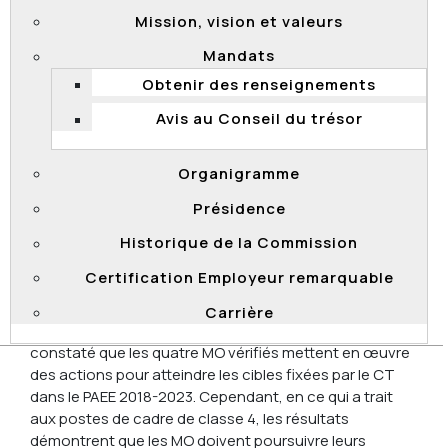
Mission, vision et valeurs
Les quatre MO exercent un suivi de l’application
des mesures retenues en vue de favoriser la
Mandats
promotion des membres des MVE aux emplois
Obtenir des renseignements
de cadre.
Avis au Conseil du trésor
Le SCT dispose d’un portrait complet, fiable,
utile et accessible des membres des MVE dans
chaque MO.
Organigramme
Le SCT a établi une stratégie et propose des
Présidence
outils aux MO pour soutenir leurs efforts dans
l’atteinte de la cible fixée au PAEE concernant le
Historique de la Commission
taux de promotion pour les cadres de classe 4.
Certification Employeur remarquable
Conclusion
Carrière
Au terme de cette vérification, la Commission a
constaté que les quatre MO vérifiés mettent en œuvre
des actions pour atteindre les cibles fixées par le CT
dans le PAEE 2018-2023. Cependant, en ce qui a trait
aux postes de cadre de classe 4, les résultats
démontrent que les MO doivent poursuivre leurs