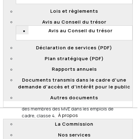
Deux des quatre MO vérifiés ont effectué une
Lois et règlements
analyse des opportunités et des obstacles en
ce qui a trait à la promotion des membres des
Avis au Conseil du trésor
MVE.
Avis au Conseil du trésor
Les quatre MO informent le personnel issu des
MVE des perspectives de carrière par divers
Déclaration de services (PDF)
moyens de communication.
Plan stratégique (PDF)
Les quatre MO ont mis en place des mesures
concernant le développement des membres
Rapports annuels
des MVE chez qui ils décèlent un intérêt ou un
potentiel en matière de gestion.
Documents transmis dans le cadre d'une
demande d'accès et d'intérêt pour le public
Treize pour cent (13 %) des cadres interrogés
connaissent la cible annuelle progressive (taux
Autres documents
de promotion) visant à augmenter la présence
des membres des MVE dans les emplois de
À propos
cadre, classe 4.
La Commission
Les quatre MO ne disposent pas d’informations
sur les obstacles rencontrés lors de l’intégration
Nos services
en emploi des nouveaux cadres de classe 4.