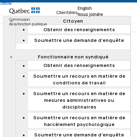
 menu
English
Clientèles
Nous joindre
Commission
Citoyen
de la fonction publique
Obtenir des renseignements
Soumettre une demande d'enquête
Accueil
Documentation
Rapports de vérification
Rapports de vérification 2023
Fonctionnaire non syndiqué
Obtenir des renseignements
RAPPORTS DE VÉRIFICATION 2023
Soumettre un recours en matière de
conditions de travail
Vérification ponctuelle sur les
Soumettre un recours en matière de
désignations provisoires sur des postes
mesures administratives ou
de cadres au MELCCFP, au MEQ et au
disciplinaires
MSSS
Soumettre un recours en matière de
Le 21 juin 2023, la Commission a transmis au ministère
harcèlement psychologique
de l’Environnement, de la Lutte contre les
changements climatiques, de la Faune et des Parcs
Soumettre une demande d'enquête