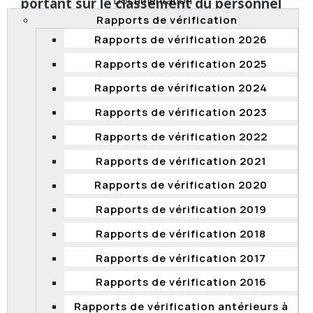
Documentation
portant sur le classement du personnel
professionnel au CAG et à l’OQLF
Rapports de vérification
Rapports de vérification 2026
Le 31 mars 2023, la Commission terminait le suivi de
l’application des recommandations découlant d’une
Rapports de vérification 2025
vérification ponctuelle, qui portait sur le respect du
classement du personnel professionnel
au Centre
Rapports de vérification 2024
d’acquisitions gouvernementales (CAG) et à l’Office
Rapports de vérification 2023
québécois de la langue française (OQLF).
Rapports de vérification 2022
La Commission a analysé les informations qu’elle a
reçues des deux organisations. Vu les actions que
Rapports de vérification 2021
celles-ci ont déjà entreprises, elle considère qu’elles
ont réalisé des progrès satisfaisants dans la mise en
Rapports de vérification 2020
œuvre des recommandations qui leur avaient été
Rapports de vérification 2019
formulées, et la Commission tient à les féliciter.
Rapports de vérification 2018
Rapports de vérification 2017
Suivi de la vérification ponctuelle
Rapports de vérification 2016
portant
sur les nominations à des
emplois occasionnels de moins d’un an à
Rapports de vérification antérieurs à