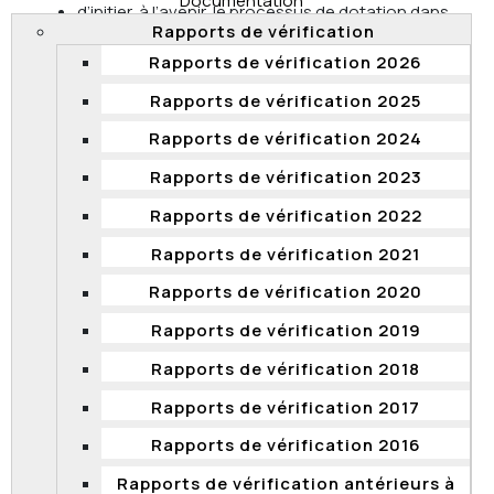
Documentation
d’initier, à l’avenir, le processus de dotation dans
Rapports de vérification
un délai de 120 jours de la date de la désignation
à titre provisoire pour tous les cadres de la
Rapports de vérification 2026
classe 630.
Rapports de vérification 2025
Le MCC s’est engagé à suivre ces recommandations.
Rapports de vérification 2024
Rapports de vérification 2023
Rapports de vérification 2022
Favoritisme, conflit d'intérêts et non-
respect du cadre normatif dans la
Rapports de vérification 2021
dotation d'un emploi au ministère de
Rapports de vérification 2020
l’Éducation et de l’Enseignement
supérieur
Rapports de vérification 2019
Le 23 janvier 2019, la Commission a rendu publiques
Rapports de vérification 2018
les
conclusions d’une enquête
qui avait pour objet
de vérifier le bien-fondé d’allégations de favoritisme,
Rapports de vérification 2017
de conflit d’intérêts et de non-respect du cadre
Rapports de vérification 2016
normatif dans la dotation d’un emploi occasionnel de
conseillère en gestion des ressources humaines de
Rapports de vérification antérieurs à