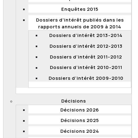
état détaillé des montants réclamés et de
Enquêtes 2015
consulter la personne en cause sur le mode de
Dossiers d'intérêt publiés dans les
remboursement qui lui convient, dans un délai
rapports annuels de 2009 à 2014
maximal proportionnel à celui au cours duquel le
versement en trop a été effectué;
Dossiers d’intérêt 2013-2014
de rappeler à l’ensemble du personnel de la
Dossiers d’intérêt 2012-2013
Direction des ressources humaines leurs
obligations en matière d’éthique et de conflit
Dossiers d’intérêt 2011-2012
d’intérêts;
Dossiers d’intérêt 2010-2011
de ne plus renouveler ou prolonger un emploi
Dossiers d’intérêt 2009-2010
d’une durée maximale de 55 jours;
de revoir la description d’emploi de la personne
en cause et de la faire évaluer par une entité
Décisions
externe;
Décisions 2026
de produire une description d’emploi, évaluée et
à jour, des emplois de coordonnatrice de
Décisions 2025
l’équipe de la gestion de la main-d’œuvre et de
directrice des ressources humaines;
Décisions 2024