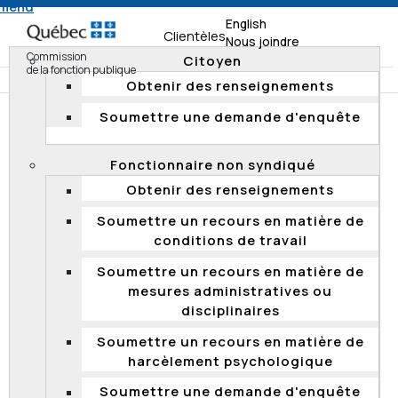
 menu
English
Clientèles
Nous joindre
Commission
Citoyen
de la fonction publique
Obtenir des renseignements
Soumettre une demande d'enquête
Accueil
Documentation
Résumés d'enquête
Enquêtes 2019
Fonctionnaire non syndiqué
Obtenir des renseignements
RÉSUMÉS D'ENQUÊTE
Soumettre un recours en matière de
La Commission rend publics les résumés de ses
conditions de travail
enquêtes fondées, ainsi que les rapports d'enquête
Soumettre un recours en matière de
qu'elle produit si une entité n'adhère pas aux
mesures administratives ou
recommandations formulées ou encore si elle le juge
disciplinaires
opportun. Elle protège les renseignements personnels
qui sont confidentiels en vertu de la
Loi sur l'accès aux
Soumettre un recours en matière de
documents des organismes publics et sur la protection
harcèlement psychologique
des renseignements personnels
. De plus, elle
anonymise ses rapports d'enquête, et ce, malgré le fait
Soumettre une demande d'enquête