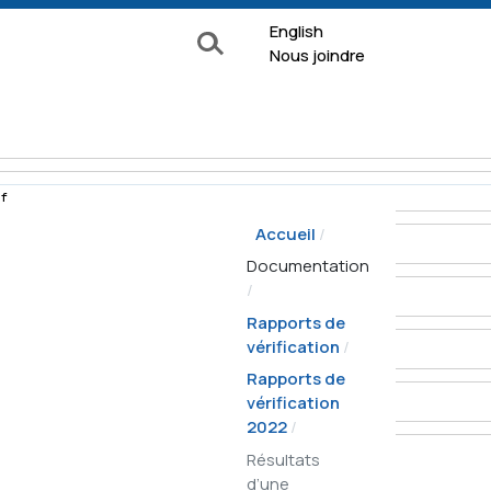
English
Rechercher
Nous joindre
f
Accueil
e surveillance
Documentation
Formulaires
Rapports de
vérification
Documentation
Rapports de
 de
vérification
À propos
ion
2022
La Commission
nquête
Résultats
Nos services
d’une
ns