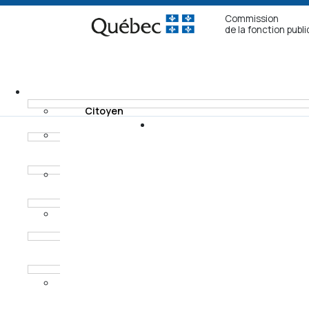
Commission
de la fonction publ
Citoyen
Fonctionnaire non
Recours
syndiqué
Modes de
Fonctionnaire
règlement
syndiqué
Horaires des
Procureur aux
audiences
poursuites
criminelles et
pénales
Ancien
fonctionnaire non