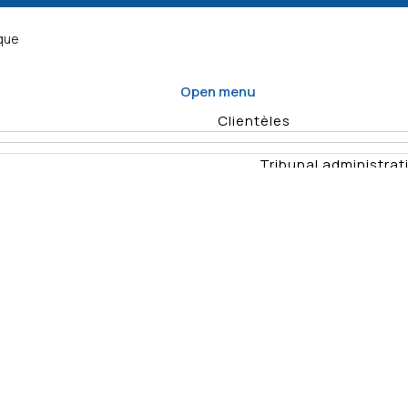
ique
Open menu
Clientèles
Tribunal administrati
Organisme d
Enquêtes
Vérifications
Quel formulaire
Planification
remplir
annuelle des
Rapports
Déposer un recours
activités de
vérificat
surveillance
Demande
Résumés d'e
d'enquête
Décisio