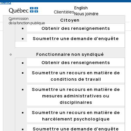
 menu
English
Clientèles
Nous joindre
Commission
Citoyen
de la fonction publique
Obtenir des renseignements
Soumettre une demande d'enquête
Accueil
Documentation
Résumés d'enquête
Enquêtes 2018
Fonctionnaire non syndiqué
Enquête à l’initiative de la Commission à la Régie des
Obtenir des renseignements
alcools, des courses et des jeux
Soumettre un recours en matière de
conditions de travail
Enquête à l’initiative de la Commission à
Soumettre un recours en matière de
la Régie des alcools, des courses et des
mesures administratives ou
jeux
disciplinaires
Le 25 septembre 2018, la Commission a transmis à la
Soumettre un recours en matière de
Régie des alcools, des courses et des jeux (RACJ) les
harcèlement psychologique
résultats d'une enquête entreprise à la suite de la
déclaration bisannuelle en matière de gestion des
Soumettre une demande d'enquête