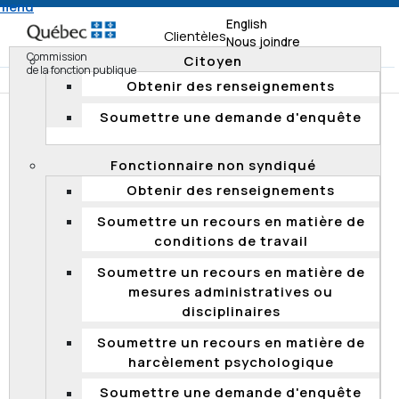
 menu
English
Clientèles
Nous joindre
Commission
Citoyen
de la fonction publique
Obtenir des renseignements
Soumettre une demande d'enquête
Accueil
Documentation
Résumés d'enquête
Enquêtes 2017
Fonctionnaire non syndiqué
Désignation à titre provisoire au Centre de services
Obtenir des renseignements
partagés du Québec
Soumettre un recours en matière de
conditions de travail
Désignation à titre provisoire au Centre
Soumettre un recours en matière de
de services partagés du Québec
mesures administratives ou
er
Le 1
septembre, la Commission a transmis au Centre
disciplinaires
de services partagés du Québec (CSPQ) les résultats
Soumettre un recours en matière de
d'une enquête qui avait pour objet la désignation à titre
harcèlement psychologique
provisoire à un emploi de cadre juridique, classe 2.
L'enquête est fondée puisque la durée de la désignation
Soumettre une demande d'enquête