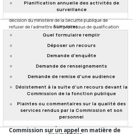
Le 15 octobre 2021, la Commission a rejeté un appel,
Planification annuelle des activités de
en vertu de l’article 35 de la
Loi sur la fonction
surveillance
publique
, déposé par un candidat qui conteste la
décision du ministère de la Sécurité publique de
Formulaires
refuser de l’admettre à un processus de qualification
en vue de la promotion visant à pourvoir des emplois
Quel formulaire remplir
de chef de secteur ou de capitaine, cadre, classe 7.
Déposer un recours
À la suite de sa participation à une séance
d’échanges et d’information (SEI), le candidat a omis
Demande d'enquête
de préciser ses prétentions et les conclusions
Demande de renseignements
recherchées par son recours, ce qu’il devait faire dans
un délai de 10 jours suivant la SEI. La Commission juge
Demande de remise d'une audience
que le candidat a renoncé à être entendu et a
Désistement à la suite d'un recours devant la
abandonné son recours en ne lui donnant pas suite.
Commission de la fonction publique
2021 QCCFP 24
Plaintes ou commentaires sur la qualité des
services rendus par la Commission et son
personnel
Absence de compétence de la
Commission sur un appel en matière de