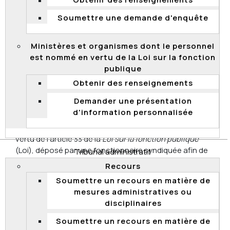
Obtenir des renseignements
Décision associée
Soumettre une demande d'enquête
26 juillet 2021 -
2021 QCCFP 17
Ministères et organismes dont le personnel
est nommé en vertu de la Loi sur la fonction
Absence de compétence de la
publique
Commission sur un appel en matière de
Obtenir des renseignements
mesures administratives ou
disciplinaires – Fonctionnaire syndiquée
Demander une présentation
d'information personnalisée
Le 15 octobre 2021, la Commission a déclaré qu’elle
n’avait pas compétence pour entendre un appel, en
vertu de l'article 33 de la
Loi sur la fonction publique
(Loi), déposé par une fonctionnaire syndiquée afin de
Tribunal administratif
contester l’échelon salarial qui lui a été octroyé par le
Recours
ministère du Travail, de l’Emploi et de la Solidarité
Soumettre un recours en matière de
sociale.
mesures administratives ou
Le recours de l’appelante, à l’égard de sa
disciplinaires
rémunération, ne concerne aucune matière
Soumettre un recours en matière de
mentionnée à l’article 33 de la Loi. Une décision en