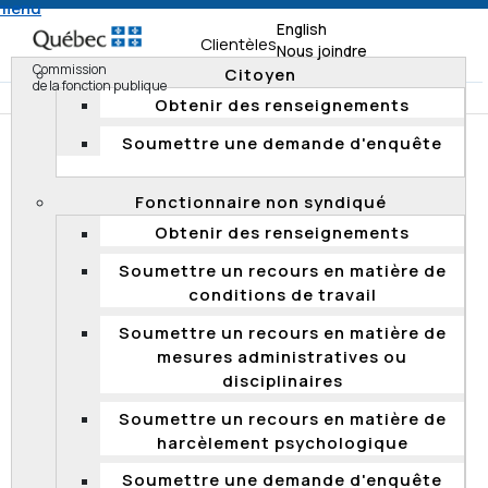
 menu
English
Clientèles
Nous joindre
Commission
Citoyen
de la fonction publique
Obtenir des renseignements
Soumettre une demande d'enquête
Accueil
Documentation
Décisions
Décisions 2021
Fonctionnaire non syndiqué
DÉCISIONS 2021
Obtenir des renseignements
Soumettre un recours en matière de
Absence de compétence de la
conditions de travail
Commission sur un appel en matière de
Soumettre un recours en matière de
processus de qualification visant
mesures administratives ou
exclusivement la promotion –
disciplinaires
Nomination d’une personne
Soumettre un recours en matière de
Le 9 novembre 2021, la Commission a déclaré qu’elle
harcèlement psychologique
n’avait pas compétence pour entendre un recours en
matière de processus de qualification visant
Soumettre une demande d'enquête