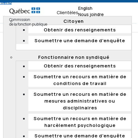
 menu
English
Clientèles
Nous joindre
Commission
Citoyen
de la fonction publique
Obtenir des renseignements
Soumettre une demande d'enquête
Accueil
Documentation
Décisions
Décisions 2017
Fonctionnaire non syndiqué
Refus d’entendre un appel reçu hors délai en matière de
Obtenir des renseignements
processus de qualification en vue de la promotion
Soumettre un recours en matière de
conditions de travail
Refus d’entendre un appel reçu hors
Soumettre un recours en matière de
délai en matière de processus de
mesures administratives ou
qualification en vue de la promotion
disciplinaires
Le 28 avril 2017, la Commission a rendu une décision
Soumettre un recours en matière de
concernant un appel, en vertu de l’article 35 de la
Loi
harcèlement psychologique
sur la fonction publique
, déposé à la suite d’une
décision du Centre de services partagés du Québec de
Soumettre une demande d'enquête