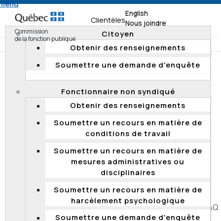
 menu
English
Clientèles
Nous joindre
Commission
Citoyen
de la fonction publique
Obtenir des renseignements
Soumettre une demande d'enquête
Accueil
Documentation
Décisions
Décisions 2014
2014 QCCFP 4
Fonctionnaire non syndiqué
Obtenir des renseignements
2014 QCCFP 4
Soumettre un recours en matière de
conditions de travail
Suspension – mesure disciplinaire imposée pour avoir dormi au
travail – emploi d'encadrement – preuve du manquement – sévérité
Soumettre un recours en matière de
de la sanction – facteurs aggravants – notion de progression des
mesures administratives ou
sanctions – appel rejeté
disciplinaires
Soumettre un recours en matière de
harcèlement psychologique
Accessibilité
Plan du site
Diffusion de l'information
FAQ
Soumettre une demande d'enquête
Liens utiles
Carrière
Politique de confidentialité