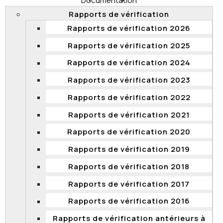
Documentation
l’organisation.
Rapports de vérification
Date de transmission des documents :14
Rapports de vérification 2026
novembre 2025
Rapports de vérification 2025
Date de diffusion : 14 novembre 2025
Rapports de vérification 2024
Documents transmis
Rapports de vérification 2023
Décision
Rapports de vérification 2022
Document
Rapports de vérification 2021
2025
Rapports de vérification 2020
Objet de la demande : Tous les documents
détenus par la Commission concernant les
Rapports de vérification 2019
coupes budgétaires de l’organisation.
Rapports de vérification 2018
Date de transmission des documents : 1er août
Rapports de vérification 2017
2025
Rapports de vérification 2016
Date de diffusion : 1er août 2025
Rapports de vérification antérieurs à
Documents transmis