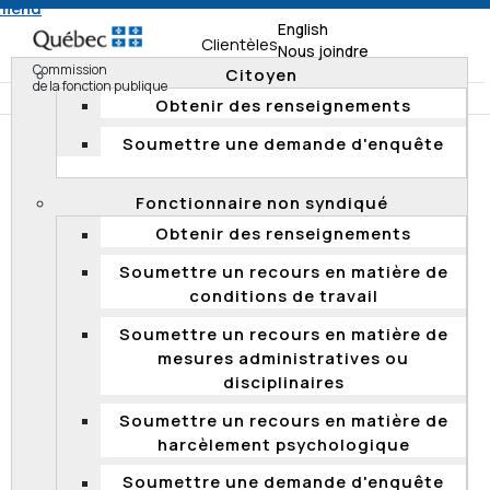
 menu
English
Clientèles
Nous joindre
Commission
Citoyen
de la fonction publique
Obtenir des renseignements
Soumettre une demande d'enquête
Accueil
Documents transmis dans le cadre d’une demande
Fonctionnaire non syndiqué
d’accès et d’intérêt pour le public
Obtenir des renseignements
FR
Documentation
Documents transmis dans le cadre d'une demande
Soumettre un recours en matière de
d'accès et d’intérêt pour le public
conditions de travail
Soumettre un recours en matière de
mesures administratives ou
DOCUMENTS TRANSMIS DANS LE
disciplinaires
CADRE D'UNE DEMANDE D'ACCÈS
Soumettre un recours en matière de
ET D’INTÉRÊT POUR LE PUBLIC
harcèlement psychologique
Conformément à l’article 4, paragraphe 8, du
Soumettre une demande d'enquête