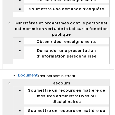
Obtenir des renseignements
échangés entre la présidente et le SCT, ainsi que
les courriels et pièces jointes de la présidente au
Soumettre une demande d'enquête
sujet des coupures budgétaires, des
compressions de personnel et de l'abolition de la
Ministères et organismes dont le personnel
CFP pour la période du 1er janvier 2025 à
est nommé en vertu de la Loi sur la fonction
aujourd'hui.
publique
Date de transmission : 14 mai 2026
Obtenir des renseignements
Date de diffusion : 14 mai 2026
Demander une présentation
d'information personnalisée
Documents transmis
Décision
Document
Tribunal administratif
Recours
2026
Soumettre un recours en matière de
Objet de la demande : Tout document concernant
mesures administratives ou
l’utilisation de sites pornographiques par le
disciplinaires
personnel de la Commission, pour la période du
er
1
janvier 2023 à aujourd’hui, et les dépenses
Soumettre un recours en matière de