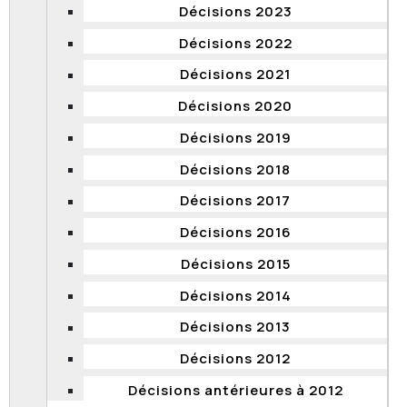
Décisions 2023
Date de transmission des documents : 4 mars
Décisions 2022
2025
Décisions 2021
Date de diffusion : 5 mars 2025
Décisions 2020
Documents transmis
Décisions 2019
Décision
Décisions 2018
Document
Document
Décisions 2017
2024
Décisions 2016
Objet de la demande : Pour les années 2019 à
Décisions 2015
2023, liste des recours du tribunal de la
Décisions 2014
Commission présentés par ministère ou
organisme défendeur et liste des enquêtes
Décisions 2013
menées par la Commission présentées par
Décisions 2012
ministère ou organisme visé
Décisions antérieures à 2012
Date de transmission des documents : 19 janvier