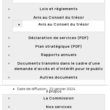
2024
Lois et règlements
Date de diffusion : 22 janvier 2024
Avis au Conseil du trésor
Documents transmis
Avis au Conseil du trésor
Décision
Document
Déclaration de services (PDF)
Document
Plan stratégique (PDF)
Objet de la demande : Nombre d’employés de la
Rapports annuels
Commission qui ont été congédiés, ces cinq
dernières années, pour avoir enfreint le code
Documents transmis dans le cadre d'une
d’éthique ainsi que pour vol.
demande d'accès et d'intérêt pour le public
Date de transmission des documents : 16 janvier
Autres documents
2024
Date de diffusion : 22 janvier 2024
À propos
Document transmis
La Commission
Nos services
Décision