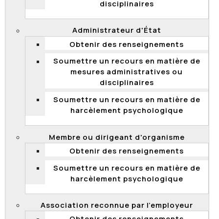
disciplinaires
Décisions et documents transmis dans le
cadre d'une demande d'accès à
l'information
Administrateur d'État
Obtenir des renseignements
2026
Soumettre un recours en matière de
Objet de la demande : obtenir une copie de toutes
mesures administratives ou
les factures relatives aux dépenses engagées
disciplinaires
pour la publicité sur Facebook (Meta Ads,
Instagram Ads ou plateformes affiliées), y compris
Soumettre un recours en matière de
les paiements directs, transfert et/ou via une
harcèlement psychologique
agence pour la période du 1er janvier au 31
décembre 2024
Membre ou dirigeant d'organisme
Date de transmission : 2 juillet 2026
Obtenir des renseignements
Date de diffusion : 2 juillet 2026
Soumettre un recours en matière de
Documents transmis
harcèlement psychologique
Décision
Association reconnue par l’employeur
Objet de la demande : Obtenir copie des courriels