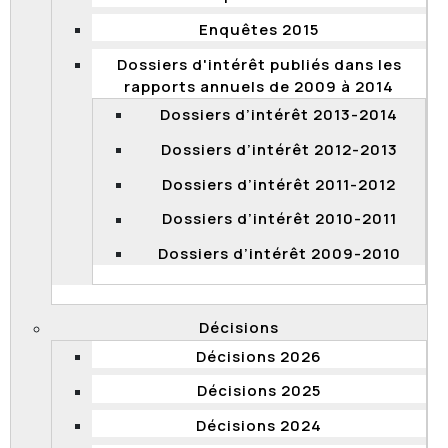
2025
Enquêtes 2015
Objet de la demande : Pour la période de 2019 à
2024, tous les documents détenus par la
Dossiers d'intérêt publiés dans les
Commission, qui concernent l’évaluation de la
rapports annuels de 2009 à 2014
performance de l’organisation et des membres du
Dossiers d’intérêt 2013-2014
personnel.
Dossiers d’intérêt 2012-2013
Date de transmission des documents : 4 juin
Dossiers d’intérêt 2011-2012
2025
Date de diffusion : 4 juin 2025
Dossiers d’intérêt 2010-2011
Documents transmis
Dossiers d’intérêt 2009-2010
Décision
Document
Décisions
Objet de la demande : Pour l’année 2024, liste des
Décisions 2026
recours du tribunal de la Commission présentés
Décisions 2025
par ministère ou organisme défendeur et liste des
enquêtes menées par la Commission présentées
Décisions 2024
par ministère ou organisme visé.