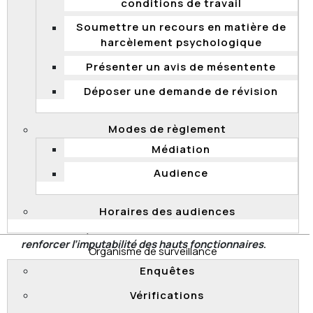
annuelles totales de mouchoirs en papier pour
conditions de travail
cette même période.
Soumettre un recours en matière de
Date de transmission : 5 février 2026
harcèlement psychologique
Date de diffusion : 5 février 2026
Présenter un avis de mésentente
Documents transmis
Déposer une demande de révision
Décision
Modes de règlement
Document
Médiation
2025
Audience
Objet de la demande : Tous les documents
détenus par la présidence de la Commission au
Horaires des audiences
o
sujet du projet de loi n
7 -
Loi visant à réduire la
bureaucratie, à accroître l’efficacité de l’État et à
renforcer l’imputabilité des hauts fonctionnaires
.
Organisme de surveillance
Date de transmission des documents : 3
Enquêtes
décembre 2025
Vérifications
Date de diffusion : 3 décembre 2025