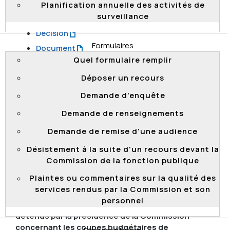
Planification annuelle des activités de
Documents transmis
surveillance
Décision
Formulaires
Document
Quel formulaire remplir
Document
Déposer un recours
Document
Document
Demande d'enquête
Document
Demande de renseignements
Document
Demande de remise d'une audience
Document
Désistement à la suite d'un recours devant la
Document
Commission de la fonction publique
Document
Plaintes ou commentaires sur la qualité des
2025
services rendus par la Commission et son
personnel
Objet de la demande : Tous les documents
détenus par la présidence de la Commission
concernant les coupes budgétaires de