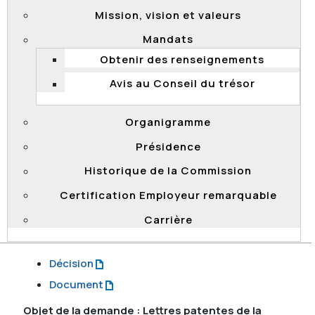
Mission, vision et valeurs
2023
Aucune demande d'accès à l'information n'a été
Mandats
adressée à la Commission.
Obtenir des renseignements
2022
Avis au Conseil du trésor
Objet de la demande : Informations sur la
représentativité des membres des communautés
Organigramme
noires au sein des institutions et des organismes
Présidence
publics
Historique de la Commission
Date de transmission des documents : 8
décembre 2022
Certification Employeur remarquable
Date de diffusion : 8 décembre 2022
Carrière
Documents transmis
Décision
Document
Objet de la demande : Lettres patentes de la